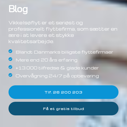
Blog
Vikkelsøflyt er et seriøst og
professionelt flyttefirma, som sætter en
ære i at levere et stykke
kvalitetsarbejde.
Blandt Danmarks billigste flyttefirmaer
Mere end 20 års erfaring
+13.000 tilfredse & glade kunder
Overvågning 24/7 på opbevaring
Tlf. 26 200 203
Få et gratis tilbud