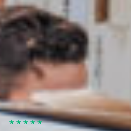
★
★
★
★
★